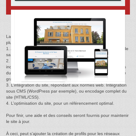
La conception d’un site web à l’image du client se fait en
plusieurs étapes :
1. Avant tout, la communication est un élément essentiel afin de
saisir les désirs du client et l’objectif du site.
2. S’ensuivra la réalisation de maquettes. Une phase
indispensable pour s’assurer que le site répondra aux attentes
du clients. Les maquettes seront réalisées en suivant la charte
graphique si elle existe, sinon, elle sera conçue à ce moment.
3. L’intégration du site, répondant aux normes web. Intégration
sous CMS (WordPress par exemple), ou encodage complet du
site (HTML/CSS).
4. L’optimisation du site, pour un référencement optimal.
Pour finir, une aide et des conseils seront fournis pour maintenir
le site à jour.
À ceci, peut s’ajouter la création de profils pour les réseaux