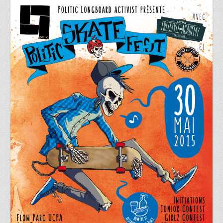
Identité Visuelle
Vidéo
Illustration
News
A propos
Contact