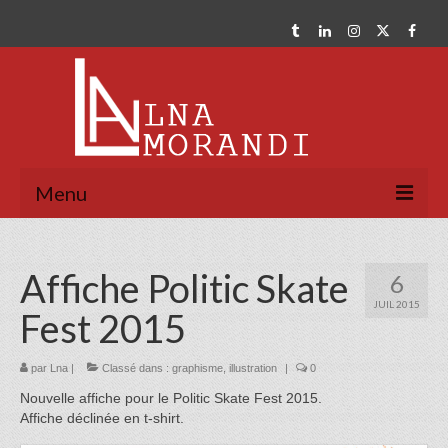
Menu
Webdesign
Affiche Politic Skate
6
Graphisme
JUIL 2015
Fest 2015
Portfolio
Webdesign
par
Lna
|
Classé dans :
graphisme
,
illustration
|
0
Nouvelle affiche pour le Politic Skate Fest 2015.
Graphisme
Affiche déclinée en t-shirt.