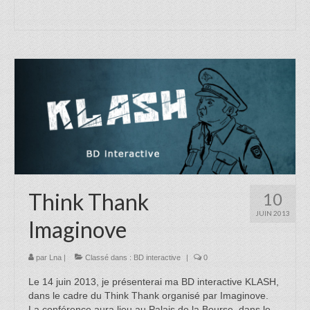
Think Thank
10
JUIN 2013
Imaginove
par
Lna
|
Classé dans :
BD interactive
|
0
Le 14 juin 2013, je présenterai ma BD interactive KLASH,
dans le cadre du Think Thank organisé par Imaginove.
La conférence aura lieu au Palais de la Bourse, dans le