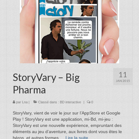
Identité Visuelle
Vidéo
Illustration
News
A propos
Contact
11
StoryVary – Big
JAN 2015
Pharma
par
Lna
|
Classé dans :
BD interactive
|
0
StoryVary, vient de voir le jour sur l’AppStore et Google
Play ! StoryVary est une application, mi-Bd, mi-jeu :
StoryVary est une nouvelle expérience, empruntant des
éléments au jeu d’aventure, aux livres dont vous êtes le
héros, et autres formes …
Lire la suite­­