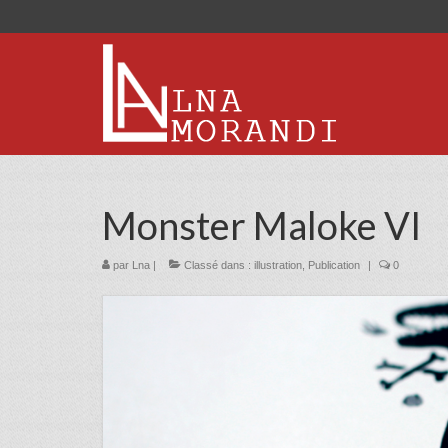
Monster Maloke VI
par
Lna
|
Classé dans :
illustration
,
Publication
|
0