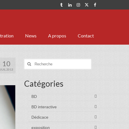
stration
News
A propos
Contact
10
Rechercher
:
JUIL 2013
Catégories
BD
BD interactive
Dédicace
exposition